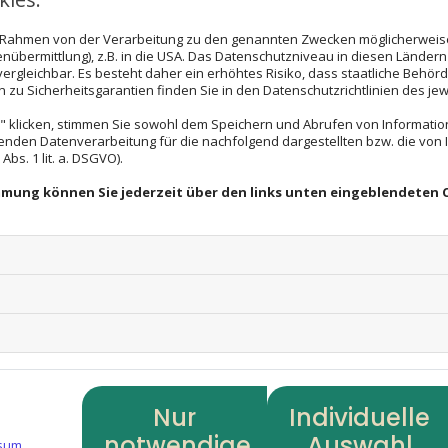
Wenn Sie dieses Modul sehen möchten,
Einstellungen ents
im Rahmen von der Verarbeitung zu den genannten Zwecken möglicherwei
nübermittlung), z.B. in die USA. Das Datenschutzniveau in diesen Ländern 
rgleichbar. Es besteht daher ein erhöhtes Risiko, dass staatliche Behör
Cookie Einst
zu Sicherheitsgarantien finden Sie in den Datenschutzrichtlinien des jew
 klicken, stimmen Sie sowohl dem Speichern und Abrufen von Information
enden Datenverarbeitung für die nachfolgend dargestellten bzw. die von
bs. 1 lit. a. DSGVO).
immung können Sie jederzeit über den links unten eingeblendeten 
Nur
Individuelle
Google Maps
notwendige
Auswahl
sum