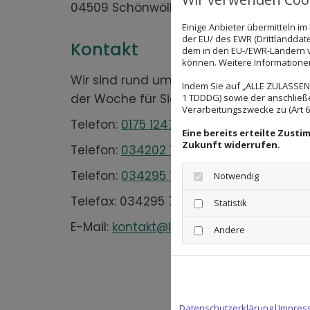
04509 Schönwölkau
Einige Anbieter übermitteln 
der EU/ des EWR (Drittlanddate
Kontakt
dem in den EU-/EWR-Ländern ve
können. Weitere Informationen 
Wir sind rund um die Uhr an 7 Tagen in
Indem Sie auf „ALLE ZULASSEN"
der Woche für Sie da!
1 TDDDG) sowie der anschließ
Verarbeitungszwecke zu (Art 6 A
Telefon:
0175 1247124
Eine bereits erteilte Zust
Zukunft widerrufen.
Telefon:
034202 172265
Telefon:
034295 71000
Notwendig
Telefax: 034295 71918
Statistik
E-Mail:
kontakt@landtaxi.de
Andere
Datenschutzerklärung
|
Impres