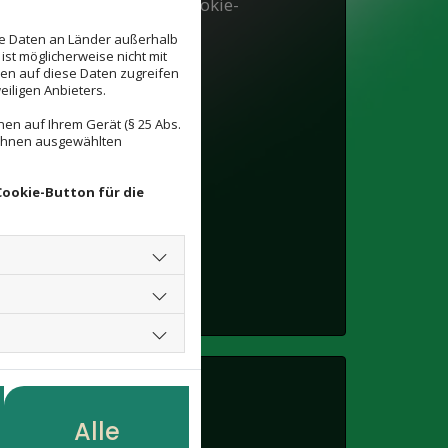
 passen Sie bitte Ihre Cookie-
prechend an.
se Daten an Länder außerhalb
ist möglicherweise nicht mit
den auf diese Daten zugreifen
ellungen
eiligen Anbieters.
en auf Ihrem Gerät (§ 25 Abs.
 Ihnen ausgewählten
Cookie-Button für die
Alle
 inaktiv