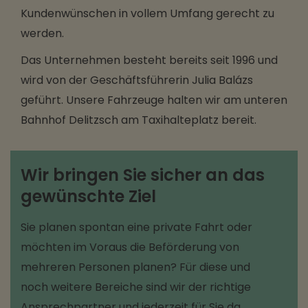
Kundenwünschen in vollem Umfang gerecht zu
werden.
Das Unternehmen besteht bereits seit 1996 und
wird von der Geschäftsführerin Julia Balázs
geführt. Unsere Fahrzeuge halten wir am unteren
Bahnhof Delitzsch am Taxihalteplatz bereit.
Wir bringen Sie sicher an das
gewünschte Ziel
Sie planen spontan eine private Fahrt oder
möchten im Voraus die Beförderung von
mehreren Personen planen? Für diese und
noch weitere Bereiche sind wir der richtige
Ansprechpartner und jederzeit für Sie da.