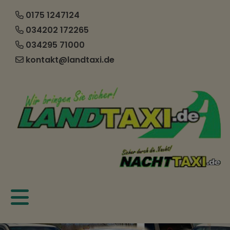
0175 1247124
034202 172265
034295 71000
kontakt@landtaxi.de