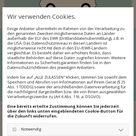
Wir verwenden Cookies.
Einige Anbieter übermitteln im Rahmen von der Verarbeitung zu
den genannten Zwecken möglicherweise Daten an Länder
außerhalb der EU/ des EWR (Drittlanddatenübermittlung), z.B. in
die USA. Das Datenschutzniveau in diesen Ländern ist
Rufen Sie uns einfach unter
möglicherweise nicht mit dem in den EU-/EWR-Ländern
vergleichbar. Es besteht daher ein erhöhtes Risiko, dass
folgender Rufnummer an:
staatliche Behörden auf diese Daten zugreifen können. Weitere
0175 / 124 7 124
Informationen zu Sicherheitsgarantien finden Sie in den
Datenschutzrichtlinien des jeweiligen Anbieters.
Indem Sie auf „ALLE ZULASSEN" klicken, stimmen Sie sowohl dem
Speichern und Abrufen von Informationen auf Ihrem Gerät (§ 25
Anschließend stehen wir an Ort und Stelle und
Abs. 1 TDDDG) sowie der anschließenden Datenverarbeitung für
die nachfolgend dargestellten bzw. die von Ihnen ausgewählten
sind direkt einsatzbereit.
Verarbeitungszwecke zu (Art 6 Abs. 1 lit. a. DSGVO).
Eine bereits erteilte Zustimmung können Sie jederzeit
über den links unten eingeblendeten Cookie-Button für
die Zukunft widerrufen.
Unsere Dienstleistungen im
Notwendig
Überblick