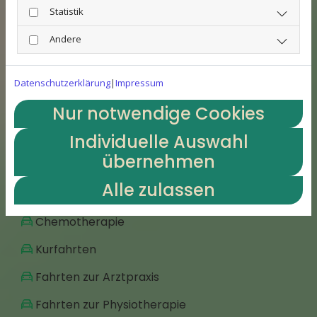
Statistik
Das Landtaxi.de UG bietet eine große Auswahl an
Andere
verschiedenen Dienstleistungen.
Datenschutzerklärung
|
Impressum
Krankenfahrten für alle
Nur notwendige Cookies
Kassen
Individuelle Auswahl
übernehmen
Dialysen
Alle zulassen
Bestrahlung
Chemotherapie
Kurfahrten
Fahrten zur Arztpraxis
Fahrten zur Physiotherapie